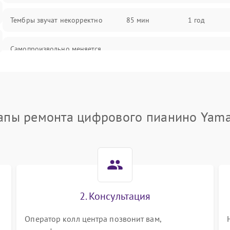
Тембры звучат некорректно
85 мин
1 год
Самопроизвольно меняется
85 мин
1 год
громкость
апы ремонта цифрового пианино Yam
2. Консультация
Оператор колл центра позвонит вам,