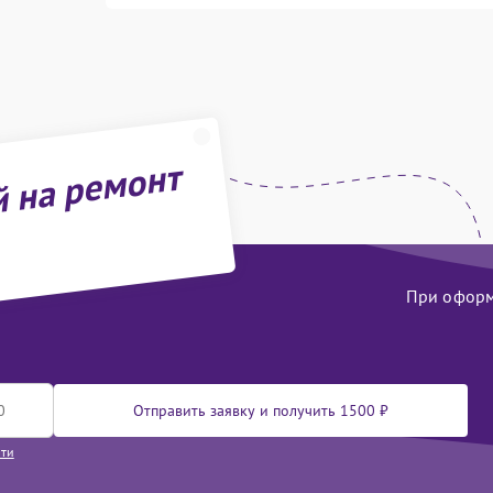
й на ремонт
При оформл
Отправить заявку и получить 1500 ₽
сти