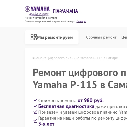
FIX-YAMAHA
Ремонт устройств Yamaha
Специализированный cервисный центр г.
Самара
Мы ремонтируем
Срочный ремонт
Це
но Yamaha в Самаре
Ремонт цифрового пианино Yamaha P-115 в Самаре
Ремонт цифрового 
Yamaha P-115 в Сам
от 980 руб.
Стоимость ремонта
Бесплатная диагностика
даже при отказ
Привезем и увезем цифровое пианино Yam
Гарантия на наши работы по ремонту циф
3-х лет
Ремонт микшерных пультов Yamaha
Ремонт домашних кинотеатров Yamaha
Ремонт музыкальных центров Yamaha
Ремонт проигрывателей винила Yamaha
Ремонт усилителей гитарных Yamaha
Ремонт холодильников Yamaha
Ремонт акустических систем Yamaha