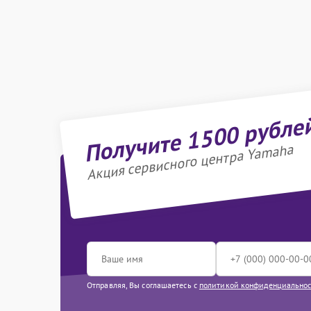
Получите 1500 рубле
Акция сервисного центра Yamaha
Отправляя, Вы соглашаетесь с
политикой конфиденциально